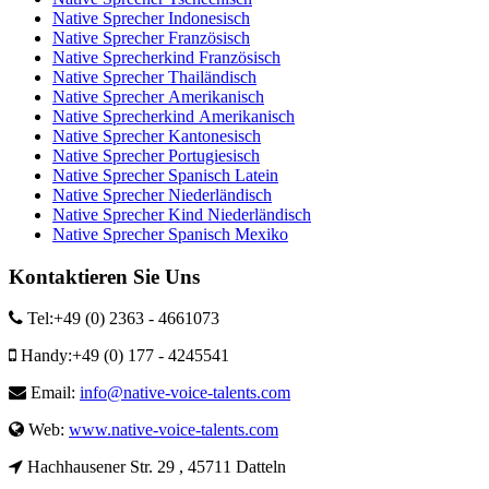
Native Sprecher Indonesisch
Native Sprecher Französisch
Native Sprecherkind Französisch
Native Sprecher Thailändisch
Native Sprecher Amerikanisch
Native Sprecherkind Amerikanisch
Native Sprecher Kantonesisch
Native Sprecher Portugiesisch
Native Sprecher Spanisch Latein
Native Sprecher Niederländisch
Native Sprecher Kind Niederländisch
Native Sprecher Spanisch Mexiko
Kontaktieren Sie Uns
Tel:
+49 (0) 2363 - 4661073
Handy:
+49 (0) 177 - 4245541
Email:
info@native-voice-talents.com
Web:
www.native-voice-talents.com
Hachhausener Str. 29 , 45711 Datteln