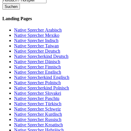
Suchen
Landing Pages
Native Sprecher Arabisch
Native Sprecher Mexiko
Native Sprecher Indisch
Native Sprecher Taiwan
Native Sprecher Deutsch
Native Sprecherkind Deutsch
Native Sprecher Dänisch
Native Sprecher Finnisch
Native Sprecher Englisch
Native Sprecherkind Englisch
Native Sprecher Polnisch
Native Sprecherkind Polnisch
Native Sprecher Slovakei
Native Sprecher Paschtu
Native Sprecher Türkisch
Native Sprecher Schweiz
Native Sprecher Kurdisch
Native Sprecher Russisch
Native Sprecher Kroatisch
Native Sprecher Hebräisch