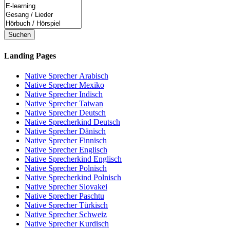
Suchen
Landing Pages
Native Sprecher Arabisch
Native Sprecher Mexiko
Native Sprecher Indisch
Native Sprecher Taiwan
Native Sprecher Deutsch
Native Sprecherkind Deutsch
Native Sprecher Dänisch
Native Sprecher Finnisch
Native Sprecher Englisch
Native Sprecherkind Englisch
Native Sprecher Polnisch
Native Sprecherkind Polnisch
Native Sprecher Slovakei
Native Sprecher Paschtu
Native Sprecher Türkisch
Native Sprecher Schweiz
Native Sprecher Kurdisch