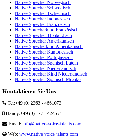
Native Sprecher Norwegisch
Native Sprecher Schwedisch
Native Sprecher Tschechisch
Native Sprecher Indonesisch
Native Sprecher Französisch
Native Sprecherkind Französisch
Native Sprecher Thailändisch
Native Sprecher Amerikanisch
Native Sprecherkind Amerikanisch
Native Sprecher Kantonesisch
Native Sprecher Portugiesisch
Native Sprecher Spanisch Latein
Native Sprecher Niederländisch
Native Sprecher Kind Niederländisch
Native Sprecher Spanisch Mexiko
Kontaktieren Sie Uns
Tel:
+49 (0) 2363 - 4661073
Handy:
+49 (0) 177 - 4245541
Email:
info@native-voice-talents.com
Web:
www.native-voice-talents.com